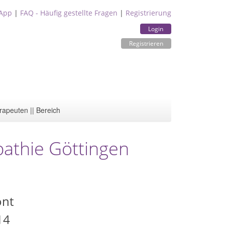
App
|
FAQ - Häufig gestellte Fragen
|
Registrierung
Login
Registrieren
rapeuten || Bereich
pathie Göttingen
nt
14