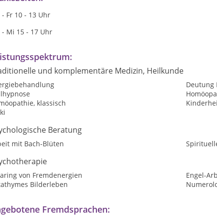
- Fr 10 - 13 Uhr
- Mi 15 - 17 Uhr
istungsspektrum:
aditionelle und komplementäre Medizin, Heilkunde
lergiebehandlung
Deutung 
ilhypnose
Homöopat
möopathie, klassisch
Kinderhe
ki
ychologische Beratung
eit mit Bach-Blüten
Spirituel
ychotherapie
earing von Fremdenergien
Engel-Arb
tathymes Bilderleben
Numerolo
gebotene Fremdsprachen: