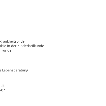
Krankheitsbilder
hie in der Kinderheilkunde
ilkunde
le Lebensberatung
eit
gie