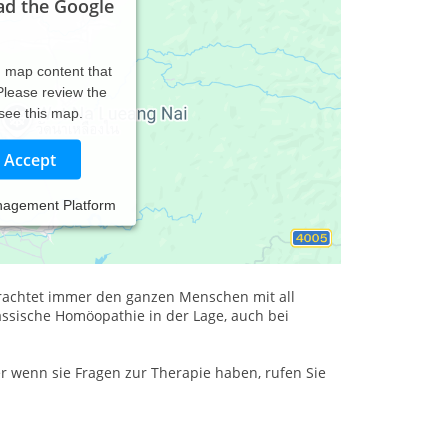
ad the Google
d map content that
 Please review the
 see this map.
Accept
nagement Platform
Göttingen kann auf mehr als 25 Jahre Erfahrung
ten und chronischen Erkrankungen zurückblicken.
t.
trachtet immer den ganzen Menschen mit all
assische Homöopathie in der Lage, auch bei
 wenn sie Fragen zur Therapie haben, rufen Sie