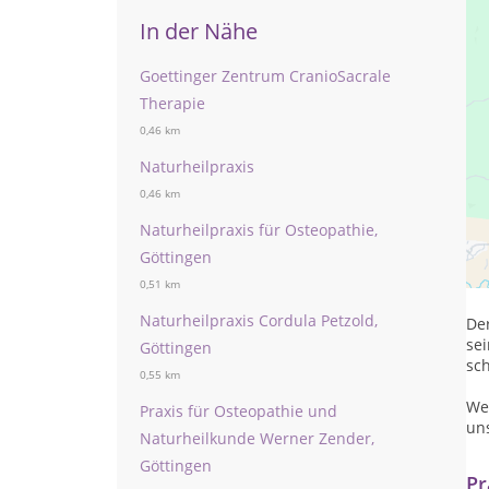
In der Nähe
Goettinger Zentrum CranioSacrale
Therapie
0,46 km
Naturheilpraxis
0,46 km
Naturheilpraxis für Osteopathie,
Di
Göttingen
in
Un
0,51 km
Naturheilpraxis Cordula Petzold,
De
se
Göttingen
sc
0,55 km
We
Praxis für Osteopathie und
uns
Naturheilkunde Werner Zender,
Göttingen
Pr