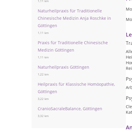
1,11 km
Mo 
Naturheilpraxis für Traditionelle
Chinesische Medizin Anja Roschke in
Mo 
Göttingen
1,11 km
Le
Praxis für Traditionelle Chinesische
Tr
Medizin Göttingen
Al
He
1,11 km
Ho
Naturheilpraxis Göttingen
Rei
1,22 km
Ps
Heilpraxis für Klassische Homöopathie,
Arb
Göttingen
Ps
3,22 km
Cl
CranioSacraleBalance, Göttingen
Ka
3,32 km
An