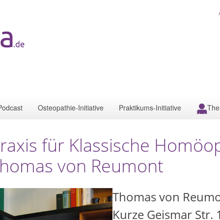
Podcast
Osteopathie-Initiative
Praktikums-Initiative
The
raxis für Klassische Homöo
homas von Reumont
Thomas von Reumo
Kurze Geismar Str. 