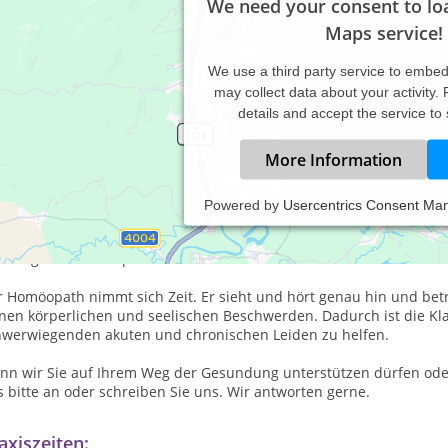
We need your consent to lo
Maps service!
We use a third party service to embe
may collect data about your activity.
details and accept the service to
More Information
Powered by
Usercentrics Consent Ma
e homöopathische Heil- und Seminarpraxis Thomas von Reumont in 
 der klassisch homöopathischen Behandlung von Menschen mit aku
sere gesamte Kompetenz stellen wir in den Dienst Ihrer Gesundhei
r Homöopath nimmt sich Zeit. Er sieht und hört genau hin und be
inen körperlichen und seelischen Beschwerden. Dadurch ist die Kl
hwerwiegenden akuten und chronischen Leiden zu helfen.
nn wir Sie auf Ihrem Weg der Gesundung unterstützen dürfen oder
 bitte an oder schreiben Sie uns. Wir antworten gerne.
axiszeiten: