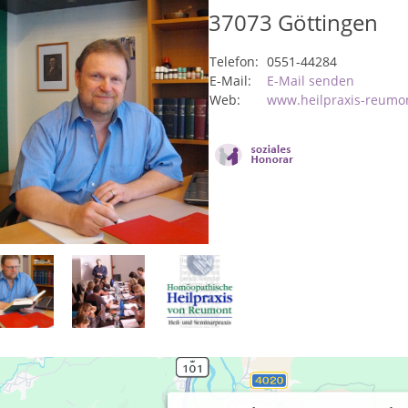
37073
Göttingen
Telefon:
0551-44284
E-Mail:
E-Mail senden
Web:
www.heilpraxis-reumo