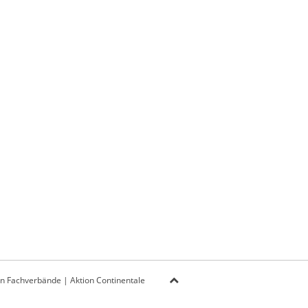
on Fachverbände
|
Aktion Continentale