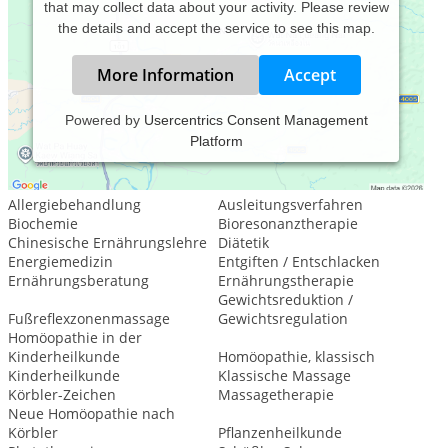
that may collect data about your activity. Please review
the details and accept the service to see this map.
More Information
Accept
Powered by
Usercentrics Consent Management
Platform
Leistungsspektrum:
Traditionelle und komplementäre Medizin, Heilkunde
Allergiebehandlung
Ausleitungsverfahren
Biochemie
Bioresonanztherapie
Chinesische Ernährungslehre
Diätetik
Energiemedizin
Entgiften / Entschlacken
Ernährungsberatung
Ernährungstherapie
Gewichtsreduktion /
Fußreflexzonenmassage
Gewichtsregulation
Homöopathie in der
Kinderheilkunde
Homöopathie, klassisch
Kinderheilkunde
Klassische Massage
Körbler-Zeichen
Massagetherapie
Neue Homöopathie nach
Körbler
Pflanzenheilkunde