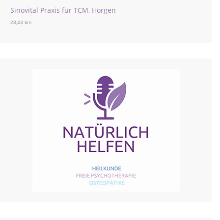
Sinovital Praxis für TCM, Horgen
28,43 km