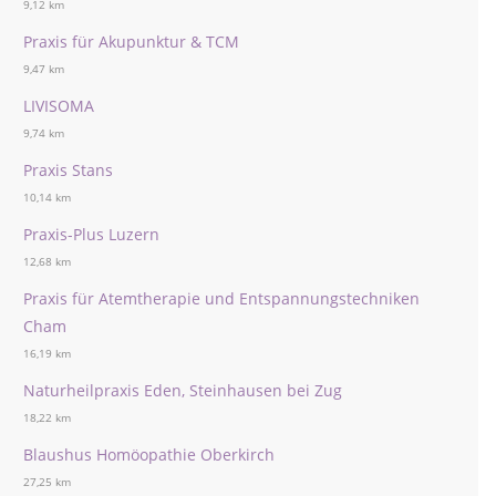
9,12 km
Praxis für Akupunktur & TCM
9,47 km
LIVISOMA
9,74 km
Praxis Stans
10,14 km
Praxis-Plus Luzern
12,68 km
Praxis für Atemtherapie und Entspannungstechniken
Cham
16,19 km
Naturheilpraxis Eden, Steinhausen bei Zug
18,22 km
Blaushus Homöopathie Oberkirch
27,25 km