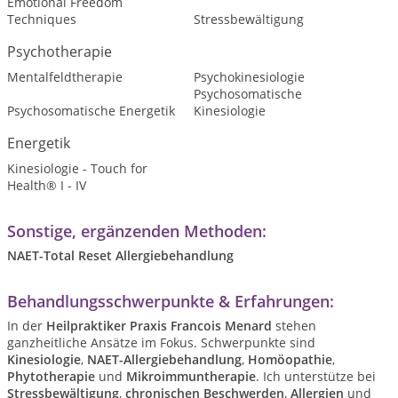
Emotional Freedom
Techniques
Stressbewältigung
Psychotherapie
Mentalfeldtherapie
Psychokinesiologie
Psychosomatische
Psychosomatische Energetik
Kinesiologie
Energetik
Kinesiologie - Touch for
Health® I - IV
Sonstige, ergänzenden Methoden:
NAET-Total Reset Allergiebehandlung
Behandlungsschwerpunkte & Erfahrungen:
In der
Heilpraktiker Praxis Francois Menard
stehen
ganzheitliche Ansätze im Fokus. Schwerpunkte sind
Kinesiologie
,
NAET-Allergiebehandlung
,
Homöopathie
,
Phytotherapie
und
Mikroimmuntherapie
. Ich unterstütze bei
Stressbewältigung
,
chronischen Beschwerden
,
Allergien
und