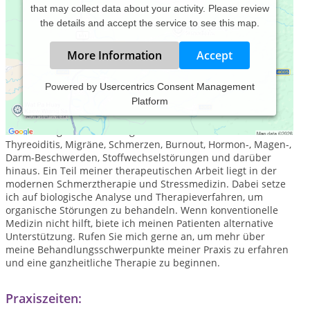
that may collect data about your activity. Please review
the details and accept the service to see this map.
More Information
Accept
Powered by
Usercentrics Consent Management
Platform
Willkommen in meiner Naturheilpraxis für Naturheilkunde
Frankfurt Main. Als Heilpraktiker biete ich ganzheitliche
Behandlung für Erkrankungen & Beschwerden wie Hashimoto
Thyreoiditis, Migräne, Schmerzen, Burnout, Hormon-, Magen-,
Darm-Beschwerden, Stoffwechselstörungen und darüber
hinaus. Ein Teil meiner therapeutischen Arbeit liegt in der
modernen Schmerztherapie und Stressmedizin. Dabei setze
ich auf biologische Analyse und Therapieverfahren, um
organische Störungen zu behandeln. Wenn konventionelle
Medizin nicht hilft, biete ich meinen Patienten alternative
Unterstützung. Rufen Sie mich gerne an, um mehr über
meine Behandlungsschwerpunkte meiner Praxis zu erfahren
und eine ganzheitliche Therapie zu beginnen.
Praxiszeiten: