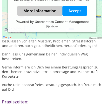
More Information
Accept
Powered by
Usercentrics Consent Management
Platform
Herzlich willkommen lieber, bewusster Mann der Neuen Zeit!
Du bist bereit, JETZT etwas in Deinem Leben zu verändern um
loszulassen von alten Mustern, Problemen, Stressfaktoren
und anderen, auch gesundheitlichen, Herausforderungen?
Dann lass‘ uns gemeinsam Deinen individuellen Weg
beschreiten.
Gerne informiere ich Dich bei einem Beratungsgespräch zu
den Themen präventive Prostatamassage und Manneskraft
Kurpakete.
Buche Dein honorarfreies Beratungsgespräch, ich freue mich
auf Dich!
Praxiszeiten: