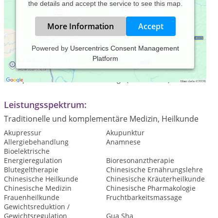
the details and accept the service to see this map.
More Information
Accept
Powered by
Usercentrics Consent Management
Platform
Schwerpunkt der Akupunktpraxis Frankfurt ist Traditionelle
Chinesische Medizin (TCM) und klassische Akupunktur, Moxa,
Schröpfen und Chinesische Massage (Tuina Anmo).
Leistungsspektrum:
Traditionelle und komplementäre Medizin, Heilkunde
Akupressur
Akupunktur
Allergiebehandlung
Anamnese
Bioelektrische
Energieregulation
Bioresonanztherapie
Blutegeltherapie
Chinesische Ernährungslehre
Chinesische Heilkunde
Chinesische Kräuterheilkunde
Chinesische Medizin
Chinesische Pharmakologie
Frauenheilkunde
Fruchtbarkeitsmassage
Gewichtsreduktion /
Gewichtsregulation
Gua Sha