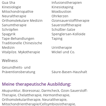
Gua Sha
Infusionstherapien
Kinesiologie
Kinesiotaping
Mitochondriopathie
Moxibustion
Neuraltherapie
Ohrkerzen
Orthomolekulare Medizin
Ozonsauerstofftherapie
Sanumtherapie
Sauerstofftherapie
Schröpfen
Schüßler-Salze
Spagyrik
Spenglersan-Kolloide
Tape-Behandlungen
Taping
Traditionelle Chinesische
Medizin
Urintherapie
Vitalpilze. Mykotherapie
Wickel und Co.
Wellness
Gesundheits- und
Präventionsberatung
Säure-Basen-Haushalt
Meine therapeutische Ausbildung:
Akupunktur, Bioresonaz, Darmcheck, Ozon-Sauerstoff-
Therapie, Chelattherapie, Hormontherapie,
Orthomolekulartherapie, Neuraltherapie,
Mitochondrientherapie/Cellsymbiosistherapie,