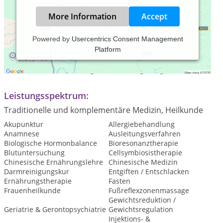
More Information
Accept
Powered by
Usercentrics Consent Management
Platform
Praxiszeiten:
Termin nach Vereinbarung, auch samstags möglich
Leistungsspektrum:
Traditionelle und komplementäre Medizin, Heilkunde
Akupunktur
Allergiebehandlung
Anamnese
Ausleitungsverfahren
Biologische Hormonbalance
Bioresonanztherapie
Blutuntersuchung
Cellsymbiosistherapie
Chinesische Ernährungslehre
Chinesische Medizin
Darmreinigungskur
Entgiften / Entschlacken
Ernährungstherapie
Fasten
Frauenheilkunde
Fußreflexzonenmassage
Gewichtsreduktion /
Geriatrie & Gerontopsychiatrie
Gewichtsregulation
Injektions- &