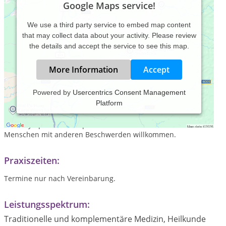
Google Maps service!
We use a third party service to embed map content
that may collect data about your activity. Please review
the details and accept the service to see this map.
More Information
Accept
Powered by
Usercentrics Consent Management
Platform
In meiner Praxis habe ich mich auf die osteopathische
Behandlung von Babys, Frauengesundheit und
Stresssymptomatiken spezialisiert. Natürlich sind auch
Menschen mit anderen Beschwerden willkommen.
Praxiszeiten:
Termine nur nach Vereinbarung.
Leistungsspektrum:
Traditionelle und komplementäre Medizin, Heilkunde