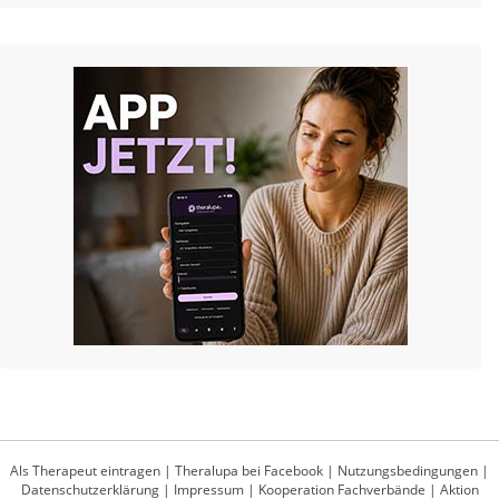
Als Therapeut eintragen
|
Theralupa bei Facebook
|
Nutzungsbedingungen
|
Datenschutzerklärung
|
Impressum
|
Kooperation Fachverbände
|
Aktion