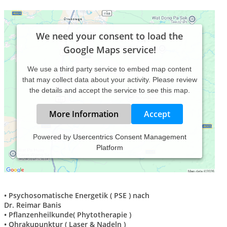
We need your consent to load the
Google Maps service!
We use a third party service to embed map content
that may collect data about your activity. Please review
the details and accept the service to see this map.
More Information
Accept
Powered by
Usercentrics Consent Management
Platform
Praxis für Naturheilkunde Martina Klemt
Meine Therapieverfahren sind:
• Psychosomatische Energetik ( PSE ) nach
Dr. Reimar Banis
• Pflanzenheilkunde( Phytotherapie )
• Ohrakupunktur ( Laser & Nadeln )