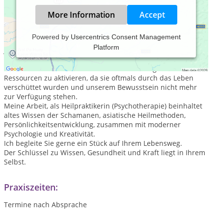
More Information
Accept
Powered by
Usercentrics Consent Management
Platform
Jeder Mensch trägt die Fähigkeit in sich, etwas an seinem
Leben zu verändern und heiler sowie gesünder zu werden.
Und dennoch fällt es uns oft so schwer die eigenen
Ressourcen zu aktivieren, da sie oftmals durch das Leben
verschüttet wurden und unserem Bewusstsein nicht mehr
zur Verfügung stehen.
Meine Arbeit, als Heilpraktikerin (Psychotherapie) beinhaltet
altes Wissen der Schamanen, asiatische Heilmethoden,
Persönlichkeitsentwicklung, zusammen mit moderner
Psychologie und Kreativität.
Ich begleite Sie gerne ein Stück auf Ihrem Lebensweg.
Der Schlüssel zu Wissen, Gesundheit und Kraft liegt in Ihrem
Selbst.
Praxiszeiten:
Termine nach Absprache