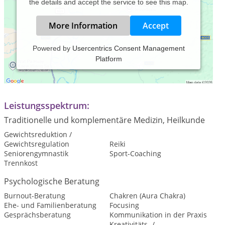
the details and accept the service to see this map.
More Information
Accept
Powered by
Usercentrics Consent Management
Platform
Praxiszeiten:
Erreichbarkeit 24 Stunden
Leistungsspektrum:
Traditionelle und komplementäre Medizin, Heilkunde
Gewichtsreduktion /
Gewichtsregulation
Reiki
Seniorengymnastik
Sport-Coaching
Trennkost
Psychologische Beratung
Burnout-Beratung
Chakren (Aura Chakra)
Ehe- und Familienberatung
Focusing
Gesprächsberatung
Kommunikation in der Praxis
Kreativitäts- /