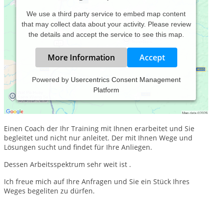
We use a third party service to embed map content
that may collect data about your activity. Please review
the details and accept the service to see this map.
More Information
Accept
Powered by
Usercentrics Consent Management
Platform
Suchen Sie einen Mentalcoach der Ihnen nicht nur zur
normalen Zeiten zur Verfgung steht, sondern wenn es brennt
?
Einen Coach der Ihr Training mit Ihnen erarbeitet und Sie
begleitet und nicht nur anleitet. Der mit Ihnen Wege und
Lösungen sucht und findet für Ihre Anliegen.
Dessen Arbeitsspektrum sehr weit ist .
Ich freue mich auf Ihre Anfragen und Sie ein Stück Ihres
Weges begeliten zu dürfen.