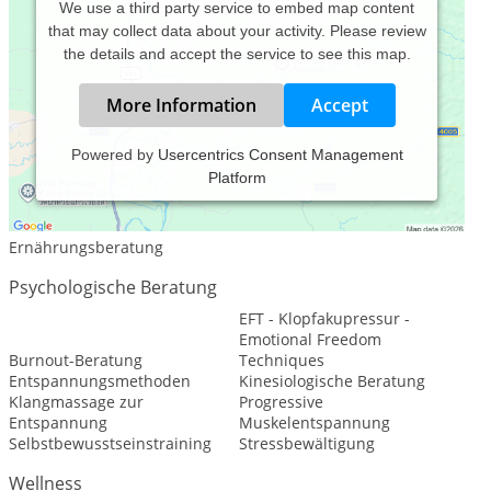
We use a third party service to embed map content
that may collect data about your activity. Please review
the details and accept the service to see this map.
More Information
Accept
Powered by
Usercentrics Consent Management
Platform
Leistungsspektrum:
Traditionelle und komplementäre Medizin, Heilkunde
Ernährungsberatung
Psychologische Beratung
EFT - Klopfakupressur -
Emotional Freedom
Burnout-Beratung
Techniques
Entspannungsmethoden
Kinesiologische Beratung
Klangmassage zur
Progressive
Entspannung
Muskelentspannung
Selbstbewusstseinstraining
Stressbewältigung
Wellness