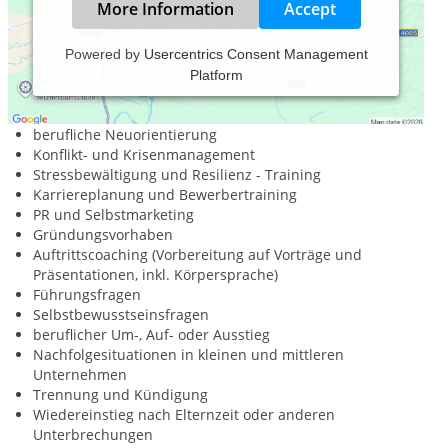
More Information
Accept
Powered by
Usercentrics Consent Management
Platform
Coaching für alle Menschen in beruflichen
Veränderungsprozessen. Spezialthemen:
berufliche Neuorientierung
Konflikt- und Krisenmanagement
Stressbewältigung und Resilienz - Training
Karriereplanung und Bewerbertraining
PR und Selbstmarketing
Gründungsvorhaben
Auftrittscoaching (Vorbereitung auf Vorträge und
Präsentationen, inkl. Körpersprache)
Führungsfragen
Selbstbewusstseinsfragen
beruflicher Um-, Auf- oder Ausstieg
Nachfolgesituationen in kleinen und mittleren
Unternehmen
Trennung und Kündigung
Wiedereinstieg nach Elternzeit oder anderen
Unterbrechungen