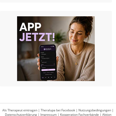
Als Therapeut eintragen
|
Theralupa bei Facebook
|
Nutzungsbedingungen
|
Datenschutzerklärung
|
Impressum
|
Kooperation Fachverbände
|
Aktion