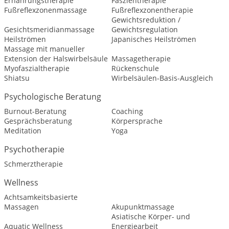
Ernährungstherapie
Faszientherapie
Fußreflexzonenmassage
Fußreflexzonentherapie
Gewichtsreduktion /
Gesichtsmeridianmassage
Gewichtsregulation
Heilströmen
Japanisches Heilströmen
Massage mit manueller
Extension der Halswirbelsäule
Massagetherapie
Myofaszialtherapie
Rückenschule
Shiatsu
Wirbelsäulen-Basis-Ausgleich
Psychologische Beratung
Burnout-Beratung
Coaching
Gesprächsberatung
Körpersprache
Meditation
Yoga
Psychotherapie
Schmerztherapie
Wellness
Achtsamkeitsbasierte
Massagen
Akupunktmassage
Asiatische Körper- und
Aquatic Wellness
Energiearbeit