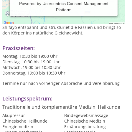
Powered by
Usercentrics Consent Management
Platform
Shifayo ist eine neue ganzheitliche Therapieform, die Shiatsu,
Faszientechniken und Yoga verbindet.
Shifayo entspannt und strukturiet die Faszien und bringt so
den Körper ins natürliche Gleichgewicht.
Praxiszeiten:
Montag, 10:30 bis 19:00 Uhr
Dienstag, 10:30 bis 19:00 Uhr
Mittwoch, 19:00 bis 10:30 Uhr
Donnerstag, 19:00 bis 10:30 Uhr
Termine nur nach vorheriger Absprache und Vereinbarung
Leistungsspektrum:
Traditionelle und komplementäre Medizin, Heilkunde
Akupressur
Bindegewebsmassage
Chinesische Heilkunde
Chinesische Medizin
Energiemedizin
Ernährungsberatung