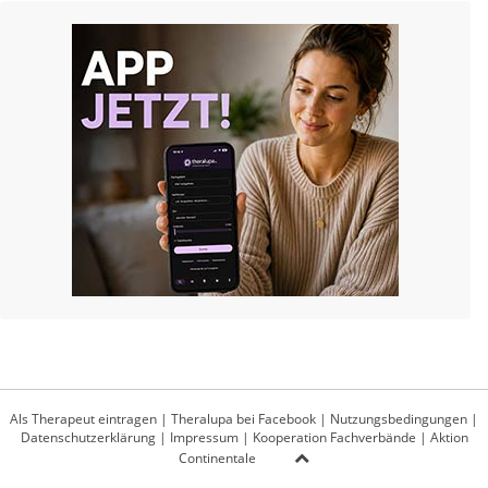
Als Therapeut eintragen
|
Theralupa bei Facebook
|
Nutzungsbedingungen
|
Datenschutzerklärung
|
Impressum
|
Kooperation Fachverbände
|
Aktion
Continentale