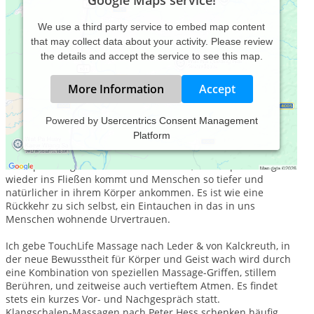
Google Maps service!
We use a third party service to embed map content
that may collect data about your activity. Please review
the details and accept the service to see this map.
More Information
Accept
Powered by
Usercentrics Consent Management
Platform
Die TouchLife Massage und Klangschalen-Massage, die ich
anbiete, können zu einer tiefen Entspannung führen, in der
sich Spannungen der Muskulatur lösen, die Körper-Energie
wieder ins Fließen kommt und Menschen so tiefer und
natürlicher in ihrem Körper ankommen. Es ist wie eine
Rückkehr zu sich selbst, ein Eintauchen in das in uns
Menschen wohnende Urvertrauen.
Ich gebe TouchLife Massage nach Leder & von Kalckreuth, in
der neue Bewusstheit für Körper und Geist wach wird durch
eine Kombination von speziellen Massage-Griffen, stillem
Berühren, und zeitweise auch vertieftem Atmen. Es findet
stets ein kurzes Vor- und Nachgespräch statt.
Klangschalen-Massagen nach Peter Hess schenken häufig