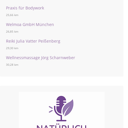
Praxis für Bodywork
25,66 km
Welmoa GmbH München
26,85 km
Reiki Julia Vatter Peißenberg
29,30 km
Wellnessmassage Jörg Scharnweber
30,28 km