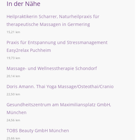
In der Nähe
Heilpraktikerin Scharrer, Naturheilpraxis für
therapeutische Massagen in Germering
15,21 km
Praxis für Entspannung und Stressmanagement
Easy2relax Puchheim
19,73 km
Massage- und Wellnesstherapie Schondorf
20,14 km
Doris Amann. Thai Yoga Massage/Osteothai/Cranio
22,50 km
Gesundheitszentrum am Maximiliansplatz GmbH,
München
24,56 km
TOBS Beauty GmbH München
25,66 km