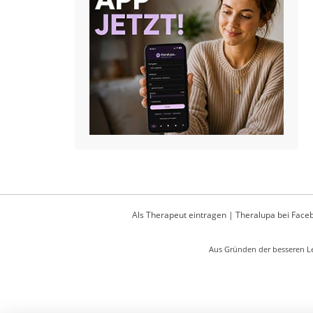
Als Therapeut eintragen
|
Theralupa bei Face
Aus Gründen der besseren Le