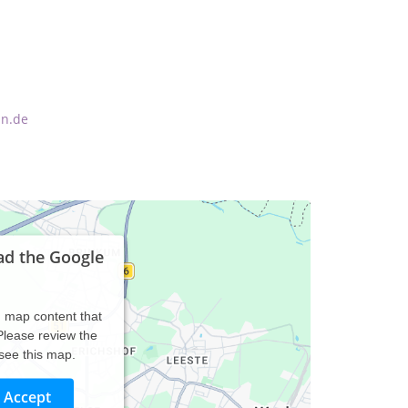
nn.de
ad the Google
d map content that
 Please review the
 see this map.
Accept