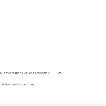
on Fachverbände
|
Aktion Continentale
d divers (m/w/d) verzichtet.