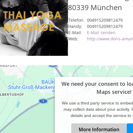
80339
München
Telefon:
004915209812479
Handy:
004915209812479
E-Mail:
E-Mail senden
Web:
http://www.doris-ama
We need your consent to lo
Maps service!
We use a third party service to embe
may collect data about your activity.
details and accept the service to
More Information