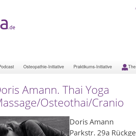
Podcast
Osteopathie-Initiative
Praktikums-Initiative
The
oris Amann. Thai Yoga
assage/Osteothai/Cranio
Doris Amann
Parkstr. 29a Rückg