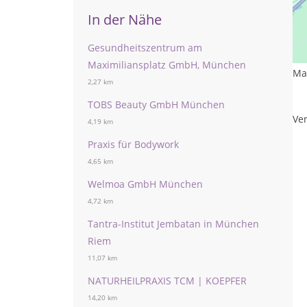
In der Nähe
Le
Gesundheitszentrum am
We
Maximiliansplatz GmbH, München
Ma
2,27 km
TOBS Beauty GmbH München
Ver
4,19 km
Praxis für Bodywork
4,65 km
Welmoa GmbH München
4,72 km
Tantra-Institut Jembatan in München
Riem
11,07 km
NATURHEILPRAXIS TCM | KOEPFER
14,20 km