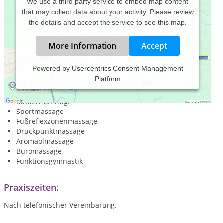
We use a third party service to embed map content
that may collect data about your activity. Please review
the details and accept the service to see this map.
More Information
Accept
Powered by
Usercentrics Consent Management
Platform
Klassische Massage
Hot-Stone-Massage
Kindermasssage
Sportmassage
Fußreflexzonenmassage
Druckpunktmassage
Aromaölmassage
Büromassage
Funktionsgymnastik
Praxiszeiten:
Nach telefonischer Vereinbarung.