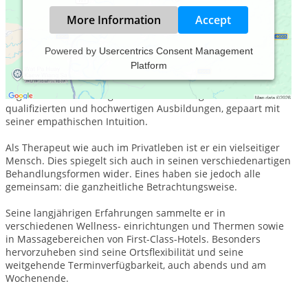
More Information
Accept
Powered by
Usercentrics Consent Management
Platform
Zunächst geprägt durch die Sporttherapie, hat sich Klaus R.
Binder immer mehr den vielseitigen Körpertherapien
zugewendet. Der Erfolg seiner Behandlungen basiert auf den
qualifizierten und hochwertigen Ausbildungen, gepaart mit
seiner empathischen Intuition.
Als Therapeut wie auch im Privatleben ist er ein vielseitiger
Mensch. Dies spiegelt sich auch in seinen verschiedenartigen
Behandlungsformen wider. Eines haben sie jedoch alle
gemeinsam: die ganzheitliche Betrachtungsweise.
Seine langjährigen Erfahrungen sammelte er in
verschiedenen Wellness- einrichtungen und Thermen sowie
in Massagebereichen von First-Class-Hotels. Besonders
hervorzuheben sind seine Ortsflexibilität und seine
weitgehende Terminverfügbarkeit, auch abends und am
Wochenende.