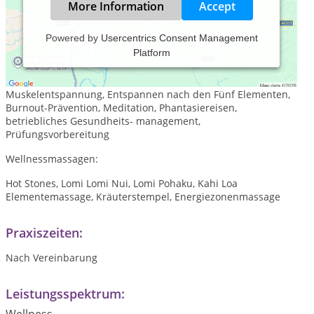
More Information
Accept
Powered by
Usercentrics Consent Management
Platform
Entspannungs- und Stressmanagementtraining:
offene Entspannungsgruppe, Autogenes Training, Progressive
Muskelentspannung, Entspannen nach den Fünf Elementen,
Burnout-Prävention, Meditation, Phantasiereisen,
betriebliches Gesundheits- management,
Prüfungsvorbereitung
Wellnessmassagen:
Hot Stones, Lomi Lomi Nui, Lomi Pohaku, Kahi Loa
Elementemassage, Kräuterstempel, Energiezonenmassage
Praxiszeiten:
Nach Vereinbarung
Leistungsspektrum: