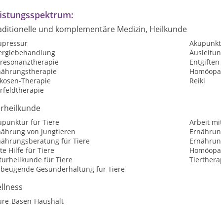
istungsspektrum:
aditionelle und komplementäre Medizin, Heilkunde
upressur
Akupunkt
lergiebehandlung
Ausleitu
oresonanztherapie
Entgiften
nährungstherapie
Homöopat
kosen-Therapie
Reiki
rfeldtherapie
erheilkunde
upunktur für Tiere
Arbeit mi
nährung von Jungtieren
Ernährun
nährungsberatung für Tiere
Ernährung
te Hilfe für Tiere
Homöopat
urheilkunde für Tiere
Tierthera
rbeugende Gesunderhaltung für Tiere
llness
ure-Basen-Haushalt