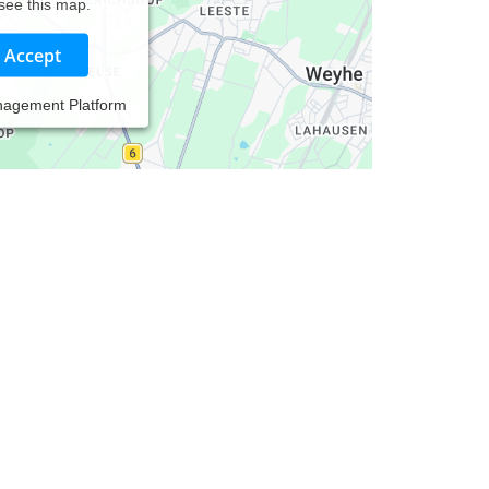
 see this map.
Accept
nagement Platform
denburg Angebote: