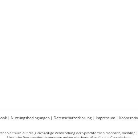
book
|
Nutzungsbedingungen
|
Datenschutzerklärung
|
Impressum
|
Kooperati
sbarkeit wird auf die gleichzeitige Verwendung der Sprachformen männlich, weiblich un
Sämtliche Personenbezeichnungen gelten gleichermaßen für alle Geschlechter.