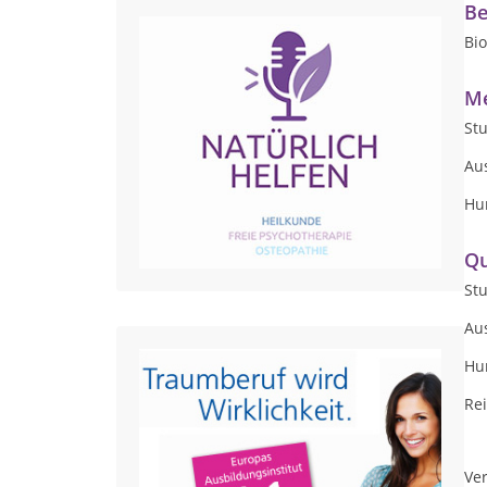
Be
Bio
Me
Stu
Au
Hu
Qu
Stu
Au
Hu
Rei
Ver