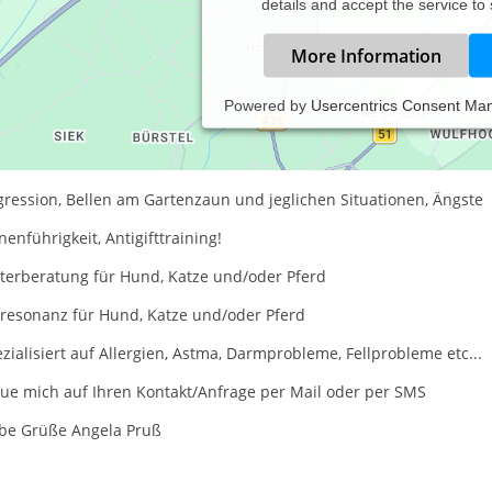
details and accept the service to
More Information
Powered by
Usercentrics Consent Ma
erpsychologin-Tierheilpraktikerin Angela Pruß für Berlin undBran
rhaltensprobleme Hund und Katze:
ression, Bellen am Gartenzaun und jeglichen Situationen, Ängste
nenführigkeit, Antigifttraining!
tterberatung für Hund, Katze und/oder Pferd
oresonanz für Hund, Katze und/oder Pferd
zialisiert auf Allergien, Astma, Darmprobleme, Fellprobleme etc...
eue mich auf Ihren Kontakt/Anfrage per Mail oder per SMS
ebe Grüße Angela Pruß