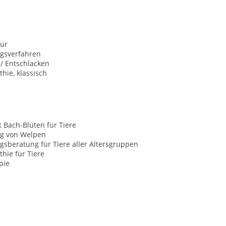
ur
ngsverfahren
 / Entschlacken
hie, klassisch
t Bach-Blüten für Tiere
g von Welpen
sberatung für Tiere aller Altersgruppen
hie für Tiere
pie