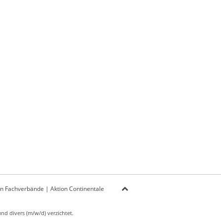
on Fachverbände
|
Aktion Continentale
d divers (m/w/d) verzichtet.