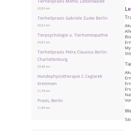
Tierheilpraxis Momo, Liebenwalde
Le
20,50 km
Tr
Tierheilpraxis Gabriele Zuske Berlin
Ak
20,52 km
Al
Tierpsychologie u. Tierhomöopathie
Bi
Er
20,52 km
My
Tierheilpraxis Petra Clausius Berlin-
Stö
Charlottenburg
Ti
20,98 km
Ak
Hundephysiotherapie C.Ceglarek
Er
Er
Kremmen
Ers
21,78 km
Nat
Vo
Praxis, Berlin
21,89 km
We
Sä