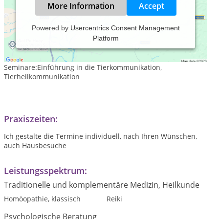
More Information
Accept
Powered by
Usercentrics Consent Management
Platform
Neben Homöopathie und Bachblütentherapie biete ich
Tierkommunikation an.
Seminare:Einführung in die Tierkommunikation,
Tierheilkommunikation
Praxiszeiten:
Ich gestalte die Termine individuell, nach Ihren Wünschen,
auch Hausbesuche
Leistungsspektrum:
Traditionelle und komplementäre Medizin, Heilkunde
Homöopathie, klassisch
Reiki
Psychologische Beratung