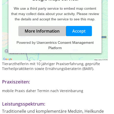
We use a third party service to embed map content
that may collect data about your activity. Please review
the details and accept the service to see this map.
More Information
Accept
Powered by
Usercentrics Consent Management
Platform
Mein Name ist Sina Dirscherl und mein Beruf ist für mich
Berufung. Ich berate und behandle ihren Liebling in
stressfreier Umgebung bei Ihnen zu Hause. Ich bin
Tierarzthelferin mit 10 jähriger Praxiserfahrung, geprüfte
Tierheilpraktikerin sowie Ernährungsberaterin (BARF).
Praxiszeiten:
mobile Praxis daher Termin nach Vereinbarung
Leistungsspektrum:
Traditionelle und komplementäre Medizin, Heilkunde