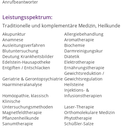
Anrufbeantworter
Leistungsspektrum:
Traditionelle und komplementäre Medizin, Heilkunde
Akupunktur
Allergiebehandlung
Anamnese
Aromatherapie
Ausleitungsverfahren
Biochemie
Blutuntersuchung
Darmreinigungskur
Deutung Krankheitsbilder
Diätetik
Edelstein-Hausapotheke
Elektrotherapie
Entgiften / Entschlacken
Ernährungstherapie
Gewichtsreduktion /
Geriatrie & Gerontopsychiatrie
Gewichtsregulation
Haarmineralanalyse
Heilsteine
Injektions- &
Homöopathie, klassisch
Infusionstherapien
Klinische
Untersuchungsmethoden
Laser-Therapie
Magnetfeldtherapie
Orthomolekulare Medizin
Pflanzenheilkunde
Phytotherapie
Sanumtherapie
Schüßler-Salze