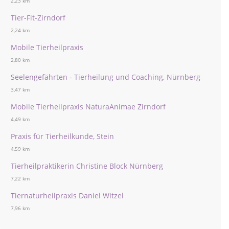
2,23 km
Tier-Fit-Zirndorf
2,24 km
Mobile Tierheilpraxis
2,80 km
Seelengefährten - Tierheilung und Coaching, Nürnberg
3,47 km
Mobile Tierheilpraxis NaturaAnimae Zirndorf
4,49 km
Praxis für Tierheilkunde, Stein
4,59 km
Tierheilpraktikerin Christine Block Nürnberg
7,22 km
Tiernaturheilpraxis Daniel Witzel
7,96 km