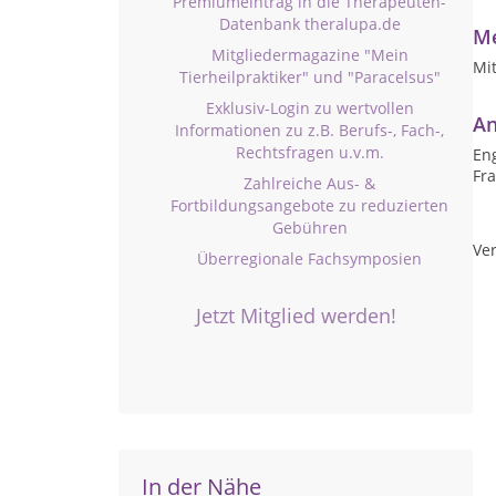
Premiumeintrag in die Therapeuten-
Datenbank theralupa.de
Me
Mitgliedermagazine "Mein
Mit
Tierheilpraktiker" und "Paracelsus"
Exklusiv-Login zu wertvollen
An
Informationen zu z.B. Berufs-, Fach-,
Rechtsfragen u.v.m.
Eng
Fr
Zahlreiche Aus- &
Fortbildungsangebote zu reduzierten
Gebühren
Ver
Überregionale Fachsymposien
Jetzt Mitglied werden!
In der Nähe