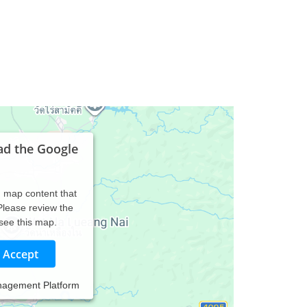
ad the Google
d map content that
 Please review the
 see this map.
Accept
nagement Platform
it meiner ganzheitlichen alternativen