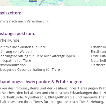
rapeutischen Behandlung gehe ich individuell auf das Krankheits- 
axiszeiten:
rmine nach nach Vereinbarung
istungsspektrum:
erheilkunde
eit mit Bach-Blüten für Tiere
Ernährun
nährung von Welpen
Ernährun
nährungsberatung für Tiere aller Altersgruppen
Erste Hilf
möopathie für Tiere
Naturheil
erkommunikation
Tierthera
rbeugende Gesunderhaltung für Tiere
handlungsschwerpunkte & Erfahrungen:
ärken des Immunsystems und der Resilienz Ihres Tieres gegen Kran
n Beschwerden bei akuten und chronischen Erkrankungen durch Na
äuterheilkunde, Mykotherapie, Blutegeltherapie und manuelle The
haltensweisen Ihres Tieres für eine gute Mensch-Tier-Beziehung.