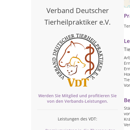
the
Verband Deutscher
Pr
Tierheilpraktiker e.V.
Te
Le
Ti
Arb
Er
Er
Ho
Ti
Vo
Werden Sie Mitglied und profitieren Sie
Be
von den
Verbands-
Leistungen.
St
vo
Leistungen des VDT:
Kr
Ver