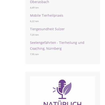
Oberasbach
4,49 km
Mobile Tierheilpraxis
6,22 km
Tiergesundheit Sulzer
7,20 km
Seelengefährten - Tierheilung und
Coaching, Nürnberg
7,95 km