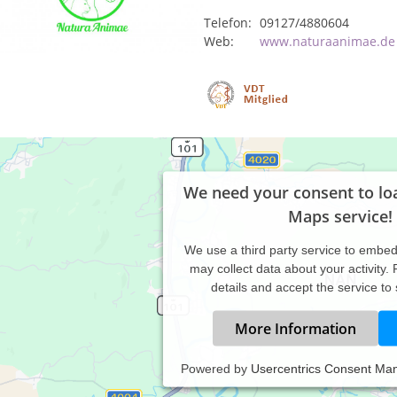
Telefon:
09127/4880604
Web:
www.naturaanimae.de
We need your consent to lo
Maps service!
We use a third party service to embe
may collect data about your activity.
details and accept the service to
More Information
Powered by
Usercentrics Consent Ma
tifizierte Tierheilpraktikerin für Ihre Hunde, Katzen und Pferde. M