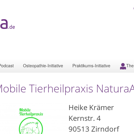
Podcast
Osteopathie-Initiative
Praktikums-Initiative
The
obile Tierheilpraxis Natura
Heike Krämer
Kernstr. 4
90513
Zirndorf