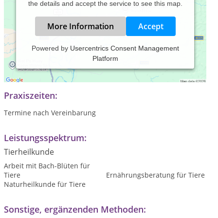
the details and accept the service to see this map.
More Information
Accept
Powered by
Usercentrics Consent Management
Platform
Mobile Tierheilpraktikerin im Raum Freystadt, Mühlhausen,
Neumarkt (Oberpfalz)
Praxiszeiten:
Termine nach Vereinbarung
Leistungsspektrum:
Tierheilkunde
Arbeit mit Bach-Blüten für
Tiere
Ernährungsberatung für Tiere
Naturheilkunde für Tiere
Sonstige, ergänzenden Methoden: