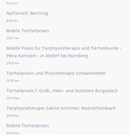
5,52 km
NaTierisch, Berching
8,50 km
Mobile Tierheilpraxis
20,67 km
Mobile Praxis für Tierphysiotherapie und Tierheilkunde -
Petra Kühnlein - in Altdorf bei Nürnberg
23,00 km
Tierheilpraxis und Physiotherapie Schwanstetten
26,32 km
Tierheilpraxis f. Groß-, Klein- und Nutztiere Burgsalach
28,19 km
Tierphysiotherapie Sabine Schirmer, Rednitzhembach
30,04 km
Mobile Tierheilpraxis
33,50 km