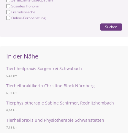
Zertifizierte Osteopathen
Soziales Honorar
Fremdsprache
Online-Fernberatung
Suchen
In der Nähe
Tierhheilpraxis Sorgenfrei Schwabach
5,43 km
Tierheilpraktikerin Christine Block Nürnberg
6,53 km
Tierphysiotherapie Sabine Schirmer, Rednitzhembach
6,84 km
Tierheilpraxis und Physiotherapie Schwanstetten
7,18 km