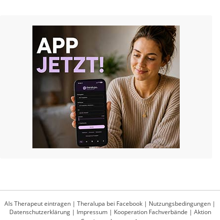
Als Therapeut eintragen
|
Theralupa bei Facebook
|
Nutzungsbedingungen
|
Datenschutzerklärung
|
Impressum
|
Kooperation Fachverbände
|
Aktion