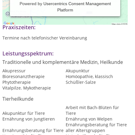
Powered by
Usercentrics Consent Management
Platform
Mobile Tierheilpraxis für Hund, Katze, Pferd und Kaninchen
Praxiszeiten:
Termine nach telefonischer Vereinbarung
Leistungsspektrum:
Traditionelle und komplementäre Medizin, Heilkunde
Akupressur
Akupunktur
Bioresonanztherapie
Homöopathie, klassisch
Phytotherapie
Schüßler-Salze
Vitalpilze. Mykotherapie
Tierheilkunde
Arbeit mit Bach-Blüten für
Akupunktur für Tiere
Tiere
Ernährung von Jungtieren
Ernährung von Welpen
Ernährungsberatung für Tiere
Ernährungsberatung für Tiere
aller Altersgruppen