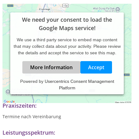
We need your consent to load the
Google Maps service!
We use a third party service to embed map content
that may collect data about your activity. Please review
the details and accept the service to see this map.
More Information
Accept
Powered by
Usercentrics Consent Management
Platform
Tierheilpraxis und Physiotherapie für Hund, Katze und Pferd
Praxiszeiten:
Termine nach Vereinbarung
Leistungsspektrum: