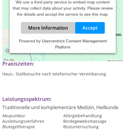
We use a third party service to embed map content
that may collect data about your activity. Please review
the details and accept the service to see this map.
More Information
Accept
Powered by
Usercentrics Consent Management
Platform
VDT- zeritfizierte Tierheilpraktikerin.
Praxiszeiten:
Haus-, Stallbesuche nach telefonischer Vereinbarung.
Leistungsspektrum:
Traditionelle und komplementäre Medizin, Heilkunde
Akupunktur
Allergiebehandlung
Ausleitungsverfahren
Bindegewebsmassage
Blutegeltherapie
Blutuntersuchung