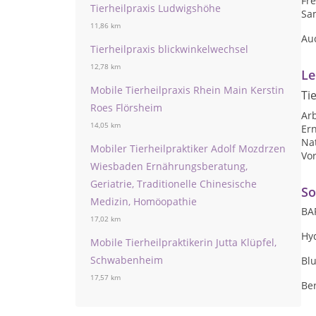
Fre
Tierheilpraxis Ludwigshöhe
Sam
11,86 km
Auc
Tierheilpraxis blickwinkelwechsel
12,78 km
Le
Mobile Tierheilpraxis Rhein Main Kerstin
Ti
Roes Flörsheim
Arb
14,05 km
Er
Nat
Mobiler Tierheilpraktiker Adolf Mozdrzen
Vo
Wiesbaden Ernährungsberatung,
Geriatrie, Traditionelle Chinesische
So
Medizin, Homöopathie
BA
17,02 km
Hy
Mobile Tierheilpraktikerin Jutta Klüpfel,
Schwabenheim
Blu
17,57 km
Be