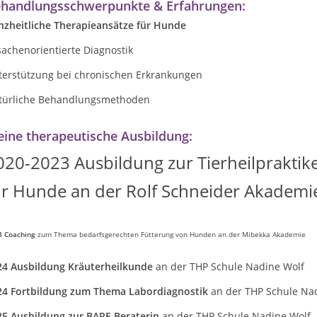
handlungsschwerpunkte & Erfahrungen:
nzheitliche Therapieansätze für Hunde
achenorientierte Diagnostik
terstützung bei chronischen Erkrankungen
türliche Behandlungsmethoden
ine therapeutische Ausbildung:
020-2023 Ausbildung zur Tierheilpraktik
ür Hunde an der Rolf Schneider Akademi
3 Coaching
zum Thema bedarfsgerechten Fütterung von Hunden an der Mibekka Akademie
24 Ausbildung Kräuterheilkunde
an der THP Schule Nadine Wolf
24 Fortbildung zum Thema Labordiagnostik
an der THP Schule Na
25 Ausbildung zur BARF-Beraterin
an der THP Schule Nadine Wolf