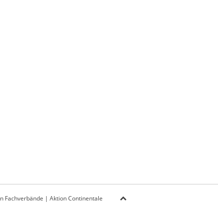
on Fachverbände
|
Aktion Continentale