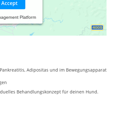
Accept
nagement Platform
ne
sanfte, natürliche Unterstützung für Hunde
 Hundetrainer, Hundephysiotherapeuten zusammen,
 Pankreatitis, Adipositas und im Bewegungsapparat
gen
ividuelles Behandlungskonzept für deinen Hund.