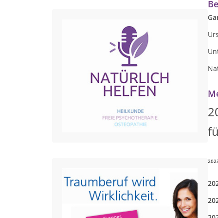
Be
Ga
Urs
Un
Na
Me
2
f
202
20
20
20