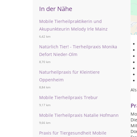
In der Nähe
Mobile Tierheilpraktikerin und
Ob
du
Akupunkteurin Melody Irle Mainz
um 
6,42 km
Natürlich Tier! - Tierheilpraxis Monika
Defort Nieder-Olm
8,70 km
Naturheilpraxis für Kleintiere
Oppenheim
8,84 km
Als
Mobile Tierheilpraxis Trebur
Pr
9,17 km
Mon
Mobile Tierheilpraxis Natalie Hofmann
Die
9,66 km
Mit
Don
Praxis für Tiergesundheit Mobile