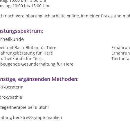
itag, 10:00 bis 15:00 Uhr
stag, 10:00 bis 15:00 Uhr
h nach Vereinbarung. Ich arbeite online, in meiner Praxis und mo
istungsspektrum:
erheilkunde
eit mit Bach-Blüten für Tiere
Ernährun
nährungsberatung für Tiere
Ernährung
urheilkunde für Tiere
Tierthera
rbeugende Gesunderhaltung für Tiere
nstige, ergänzenden Methoden:
RF-Beraterin
droxypathie
tegeltherapie bei Blutohr
ratung bei Stresssymptomatiken