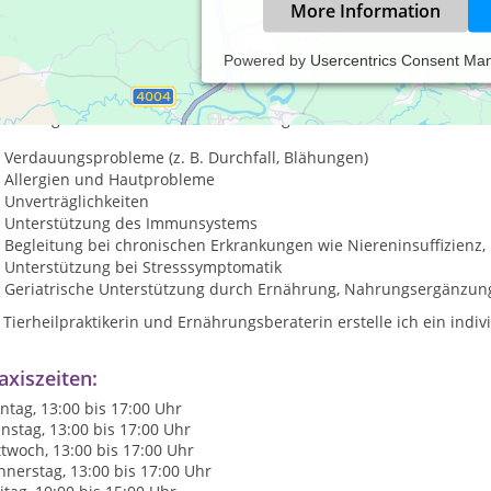
More Information
Powered by
Usercentrics Consent Ma
 akute Beschwerden oder chronische Erkrankungen – ich biete ei
rch Ernährung, Kräuter und Vitalpilzen.
Ich arbeite mit Laboren,
einen ganzheitlichen Ansatz zu verfolgen.
Verdauungsprobleme (z. B. Durchfall, Blähungen)
Allergien und Hautprobleme
Unverträglichkeiten
Unterstützung des Immunsystems
Begleitung bei chronischen Erkrankungen wie Niereninsuffizienz,
Unterstützung bei Stresssymptomatik
Geriatrische Unterstützung durch Ernährung, Nahrungsergänzun
 Tierheilpraktikerin und Ernährungsberaterin erstelle ich ein ind
axiszeiten:
tag, 13:00 bis 17:00 Uhr
nstag, 13:00 bis 17:00 Uhr
twoch, 13:00 bis 17:00 Uhr
nerstag, 13:00 bis 17:00 Uhr