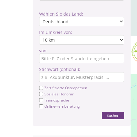
Wählen Sie das Land:
Im Umkreis von:
von:
Stichwort (optional):
Zertifizierte Osteopathen
Soziales Honorar
Fremdsprache
Online-Fernberatung
Suchen