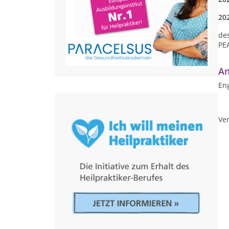
20
de
PEA
An
Eng
Ver