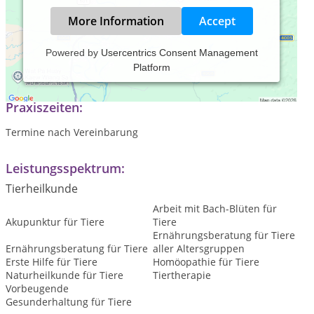
More Information
Accept
Powered by
Usercentrics Consent Management
Platform
Mobile Tierheilpraxis für Hunde, Katzen und Kleintiere
Praxiszeiten:
Termine nach Vereinbarung
Leistungsspektrum:
Tierheilkunde
Arbeit mit Bach-Blüten für
Akupunktur für Tiere
Tiere
Ernährungsberatung für Tiere
Ernährungsberatung für Tiere
aller Altersgruppen
Erste Hilfe für Tiere
Homöopathie für Tiere
Naturheilkunde für Tiere
Tiertherapie
Vorbeugende
Gesunderhaltung für Tiere