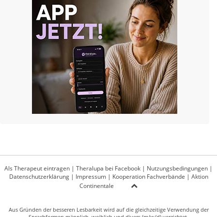
Als Therapeut eintragen
|
Theralupa bei Facebook
|
Nutzungsbedingungen
|
Datenschutzerklärung
|
Impressum
|
Kooperation Fachverbände
|
Aktion
Continentale
Aus Gründen der besseren Lesbarkeit wird auf die gleichzeitige Verwendung der
Sprachformen männlich, weiblich und divers (m/w/d) verzichtet.