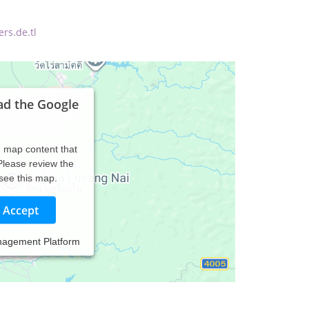
rs.de.tl
ad the Google
d map content that
 Please review the
 see this map.
Accept
nagement Platform