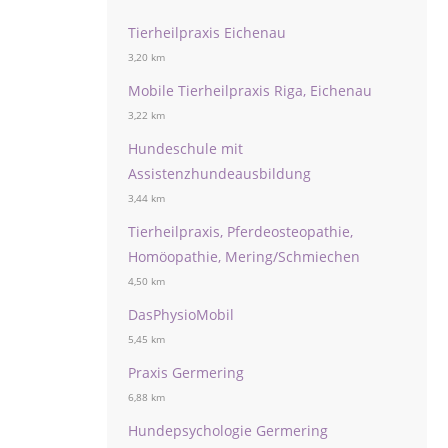
Tierheilpraxis Eichenau
3,20 km
Mobile Tierheilpraxis Riga, Eichenau
3,22 km
Hundeschule mit
Assistenzhundeausbildung
3,44 km
Tierheilpraxis, Pferdeosteopathie,
Homöopathie, Mering/Schmiechen
4,50 km
DasPhysioMobil
5,45 km
Praxis Germering
6,88 km
Hundepsychologie Germering