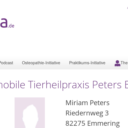
Podcast
Osteopathie-Initiative
Praktikums-Initiative
The
obile Tierheilpraxis Peter
Miriam Peters
Riedernweg 3
82275
Emmering