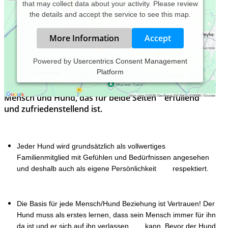
that may collect data about your activity. Please review
the details and accept the service to see this map.
More Information
Accept
Powered by
Usercentrics Consent Management
Platform
Das Ziel jeder Verhaltenstherapie/Beratung ist ein
glückliches und harmonisches Zusammenleben von
Mensch und Hund, das für beide Seiten erfüllend
und zufriedenstellend ist.
Jeder Hund wird grundsätzlich als vollwertiges
Familienmitglied mit Gefühlen und Bedürfnissen angesehen
und deshalb auch als eigene Persönlichkeit respektiert.
Die Basis für jede Mensch/Hund Beziehung ist Vertrauen! Der
Hund muss als erstes lernen, dass sein Mensch immer für ihn
da ist und er sich auf ihn verlassen kann. Bevor der Hund