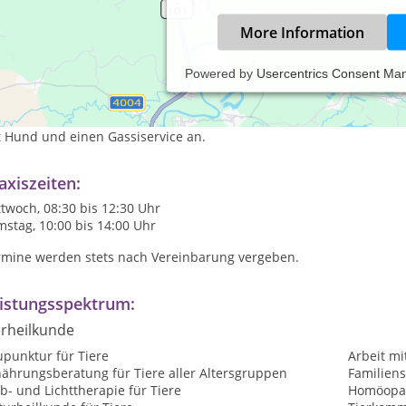
More Information
Powered by
Usercentrics Consent Ma
meiner mobilen Tierheilpraxis behandle ich grundsätzlich alle Gro
erapieschwerpunkte sind TCVM und Systemische Beratung, daneben
t Hund und einen Gassiservice an.
axiszeiten:
twoch, 08:30 bis 12:30 Uhr
stag, 10:00 bis 14:00 Uhr
rmine werden stets nach Vereinbarung vergeben.
istungsspektrum:
erheilkunde
upunktur für Tiere
Arbeit mi
nährungsberatung für Tiere aller Altersgruppen
Familiens
b- und Lichttherapie für Tiere
Homöopat