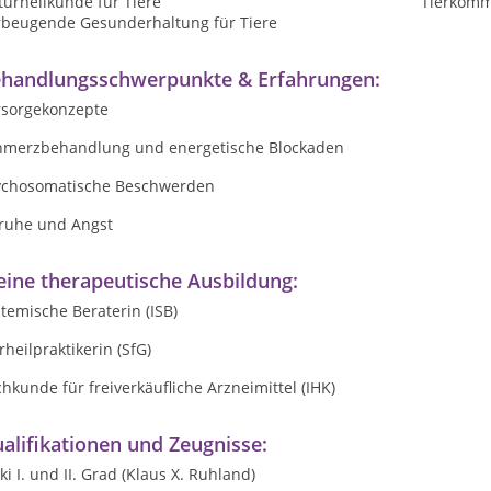
urheilkunde für Tiere
Tierkomm
rbeugende Gesunderhaltung für Tiere
handlungsschwerpunkte & Erfahrungen:
rsorgekonzepte
hmerzbehandlung und energetische Blockaden
ychosomatische Beschwerden
ruhe und Angst
ine therapeutische Ausbildung:
temische Beraterin (ISB)
rheilpraktikerin (SfG)
hkunde für freiverkäufliche Arzneimittel (IHK)
alifikationen und Zeugnisse:
ki I. und II. Grad (Klaus X. Ruhland)