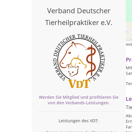
Verband Deutscher
Tierheilpraktiker e.V.
In 
Th
mi
Pr
Mit
Sam
Te
Werden Sie Mitglied und profitieren Sie
Le
von den
Verbands-
Leistungen.
Ti
Ak
Leistungen des VDT:
Er
Far