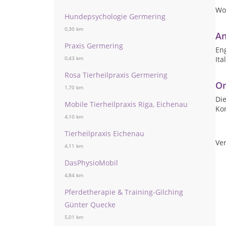
Wo
Hundepsychologie Germering
0,30 km
An
Praxis Germering
Eng
Ita
0,43 km
Rosa Tierheilpraxis Germering
On
1,70 km
Die
Mobile Tierheilpraxis Riga, Eichenau
Ko
4,10 km
Tierheilpraxis Eichenau
Ver
4,11 km
DasPhysioMobil
4,84 km
Pferdetherapie & Training-Gilching
Günter Quecke
5,01 km