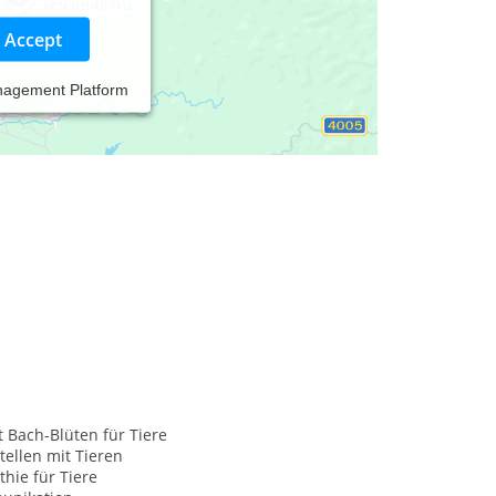
Accept
nagement Platform
ß- und Kleinsäugetiere.
 biete ich Reiki, Tierkommunikation, Waldbaden
t Bach-Blüten für Tiere
tellen mit Tieren
hie für Tiere