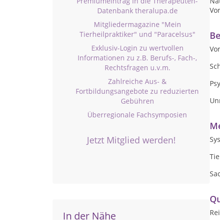
Premiumeintrag in die Therapeuten-
Nat
Vo
Datenbank theralupa.de
Mitgliedermagazine "Mein
Tierheilpraktiker" und "Paracelsus"
Be
Exklusiv-Login zu wertvollen
Vo
Informationen zu z.B. Berufs-, Fach-,
Sc
Rechtsfragen u.v.m.
Zahlreiche Aus- &
Ps
Fortbildungsangebote zu reduzierten
Un
Gebühren
Überregionale Fachsymposien
Me
Jetzt Mitglied werden!
Sys
Tie
Sac
Qu
Rei
In der Nähe