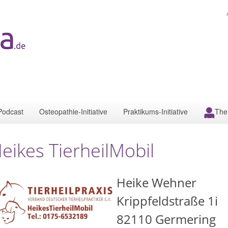
Podcast
Osteopathie-Initiative
Praktikums-Initiative
The
eikes TierheilMobil
Heike Wehner
Krippfeldstraße 1i
82110
Germering