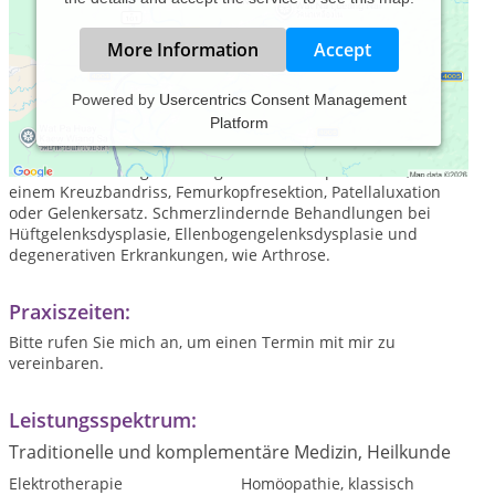
More Information
Accept
Powered by
Usercentrics Consent Management
Platform
Mobile Hundephysiotherapie in Heinsberg und Umgebung.
Die Hundephysiotherapie hat ein vielfältiges Einsatzgebiet.
Sinnvoll und erfolgreich eingesetzt nach Operationen, wie z.B
einem Kreuzbandriss, Femurkopfresektion, Patellaluxation
oder Gelenkersatz. Schmerzlindernde Behandlungen bei
Hüftgelenksdysplasie, Ellenbogengelenksdysplasie und
degenerativen Erkrankungen, wie Arthrose.
Praxiszeiten:
Bitte rufen Sie mich an, um einen Termin mit mir zu
vereinbaren.
Leistungsspektrum:
Traditionelle und komplementäre Medizin, Heilkunde
Elektrotherapie
Homöopathie, klassisch