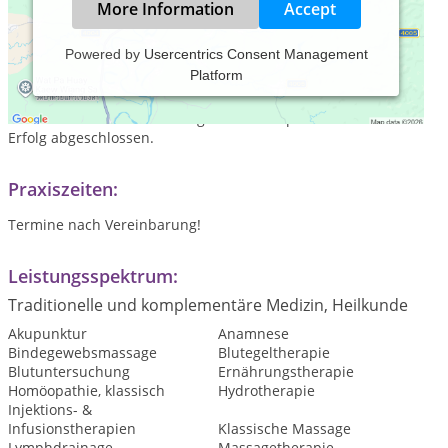
More Information
Accept
Powered by
Usercentrics Consent Management
Platform
Seit 2005 führe ich eine mobile Praxis für Groß- und
Kleintiere in Wegberg. Ich bin gelernte Bürokauffrau und
habe 2005 meine Ausbildung zur Tierheilpraktikerin mit
Erfolg abgeschlossen.
Praxiszeiten:
Termine nach Vereinbarung!
Leistungsspektrum:
Traditionelle und komplementäre Medizin, Heilkunde
Akupunktur
Anamnese
Bindegewebsmassage
Blutegeltherapie
Blutuntersuchung
Ernährungstherapie
Homöopathie, klassisch
Hydrotherapie
Injektions- &
Infusionstherapien
Klassische Massage
Lymphdrainage
Massagetherapie