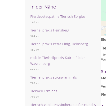
In der Nähe
Pferdeosteopathie Tierisch Sorglos
1,60 km
Le
Tierheilpraxis Heinsberg
Tr
3,64 km
Blu
Tierheilpraxis Petra Einig, Heinsberg
Ti
4,85 km
Ti
mobile Tierheilpraxis Katrin Röder
Vo
Wassenberg
6,68 km
So
Tierheilpraxis strong-animals
Mo
7,85 km
Ve
Tierwell Erkelenz
Pf
7,99 km
Tierisch Vital - Physiotherapie für Hund &