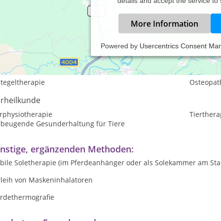
details and accept the service to
More Information
Powered by
Usercentrics Consent Ma
istungsspektrum:
aditionelle und komplementäre Medizin, Heilkunde
tegeltherapie
Osteopat
erheilkunde
erphysiotherapie
Tierthera
rbeugende Gesunderhaltung für Tiere
nstige, ergänzenden Methoden:
bile Soletherapie (im Pferdeanhänger oder als Solekammer am Stal
rleih von Maskeninhalatoren
erdethermografie