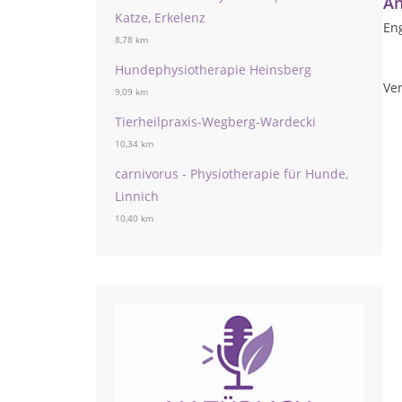
An
Katze, Erkelenz
Eng
8,78 km
Hundephysiotherapie Heinsberg
Ver
9,09 km
Tierheilpraxis-Wegberg-Wardecki
10,34 km
carnivorus - Physiotherapie für Hunde,
Linnich
10,40 km