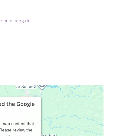
e-heinsberg.de
ad the Google
d map content that
 Please review the