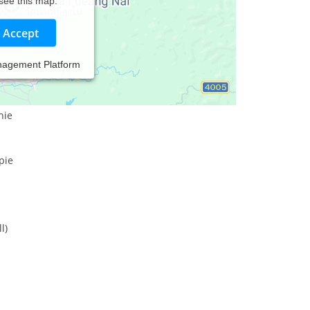
 see this map.
Accept
nagement Platform
hie
pie
l)