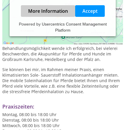
More Information
Accept
Powered by
Usercentrics Consent Management
Platform
Als Tierheilpraktikerin in Bruchsal biete ich Ihnen mit meiner
mobilen Tierheilpraxis im Schwerpunkt die Methode der
traditionellen chinesischen Medizin. Als eine
Behandlungsmöglichkeit wende ich erfolgreich, bei vielerei
Beschwerden, die Akupunktur für Pferde und Hunde im
Großraum Karlsruhe, Heidelberg und der Pfalz an.
Sie können bei mir, im Rahmen meiner Praxis, einen
klimatisierten Sole- Sauerstoff Inhalationsanhänger mieten.
Die mobile Soleinhalation für Pferde bietet Ihnen und Ihrem
Pferd viele Vorteile, wie z.B. eine flexible Zeiteinteilung oder
die stressfreie Pferdeinhalation zu Hause.
Praxiszeiten:
Montag, 08:00 bis 18:00 Uhr
Dienstag, 08:00 bis 18:00 Uhr
Mittwoch, 08:00 bis 18:00 Uhr