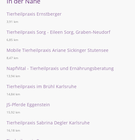
In der Nähe
Tierheilpraxis Ernstberger
3,91 km
Tierheilpraxis Sorg - Eileen Sorg, Graben-Neudorf
6,85 km
Mobile Tierheilpraxis Ariane Sickinger Stutensee
8,47 km
NapfVital - Tierheilpraxis und Ernährungsberatung
13,94 km
Tierheilpraxis im Brühl Karlsruhe
14,84 km
JS-Pferde Eggenstein
15,92 km
Tierheilpraxis Sabrina Degler Karlsruhe
16,18 km