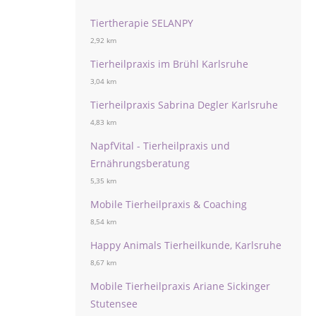
Tiertherapie SELANPY
2,92 km
Tierheilpraxis im Brühl Karlsruhe
3,04 km
Tierheilpraxis Sabrina Degler Karlsruhe
4,83 km
NapfVital - Tierheilpraxis und
Ernährungsberatung
5,35 km
Mobile Tierheilpraxis & Coaching
8,54 km
Happy Animals Tierheilkunde, Karlsruhe
8,67 km
Mobile Tierheilpraxis Ariane Sickinger
Stutensee