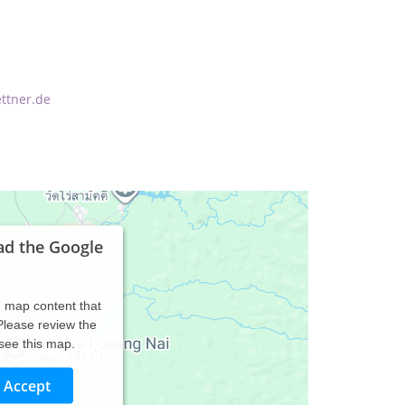
ttner.de
ad the Google
d map content that
 Please review the
 see this map.
Accept