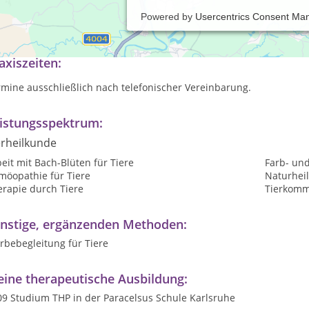
Powered by
Usercentrics Consent Ma
us- und Stallbesuche
axiszeiten:
mine ausschließlich nach telefonischer Vereinbarung.
istungsspektrum:
erheilkunde
eit mit Bach-Blüten für Tiere
Farb- und
möopathie für Tiere
Naturheil
erapie durch Tiere
Tierkomm
nstige, ergänzenden Methoden:
rbebegleitung für Tiere
ine therapeutische Ausbildung:
09 Studium THP in der Paracelsus Schule Karlsruhe