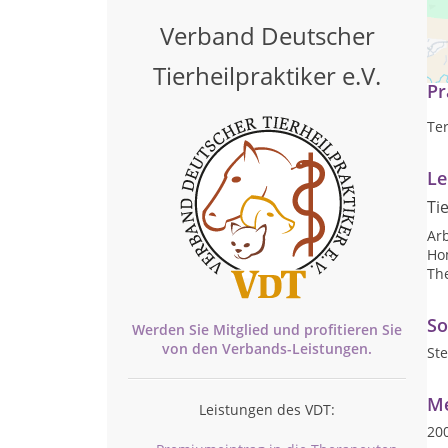
Verband Deutscher
Ha
Tierheilpraktiker e.V.
Pr
Ter
Le
Ti
Arb
Ho
Th
So
Werden Sie Mitglied und profitieren Sie
von den
Verbands-
Leistungen.
Ste
Me
Leistungen des VDT:
20