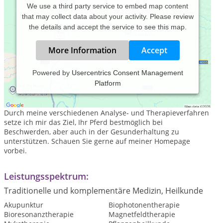
We use a third party service to embed map content
that may collect data about your activity. Please review
the details and accept the service to see this map.
More Information
Accept
Powered by
Usercentrics Consent Management
Platform
Herzlich willkommen bei Tierheilpraxis Sorg -
Tierheilpraktikerin Eileen Sorg.
Durch meine verschiedenen Analyse- und Therapieverfahren
setze ich mir das Ziel, Ihr Pferd bestmöglich bei
Beschwerden, aber auch in der Gesunderhaltung zu
unterstützen. Schauen Sie gerne auf meiner Homepage
vorbei.
Leistungsspektrum:
Traditionelle und komplementäre Medizin, Heilkunde
Akupunktur
Biophotonentherapie
Bioresonanztherapie
Magnetfeldtherapie