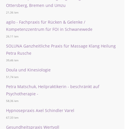
Ottersberg, Bremen und Umzu
21,36 km
agilo - Fachpraxis für Rücken & Gelenke /
Kompetenzzentrum für FOI in Schwanewede
26,11 km
SOLUNA Ganzheitliche Praxis für Massage Klang Heilung
Petra Rusche
39,46 km
Doula und Kinesiologie
51,74 km
Petra Matschuk, Heilpraktikerin - beschränkt auf
Psychotherapie -
58,36 km
Hypnosepraxis Axel Schindler Varel
67,33 km
Gesundheitspraxis Wertvoll