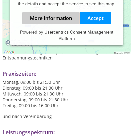
the details and accept the service to see this map.
More Information
Accept
Powered by
Usercentrics Consent Management
Platform
Die YEP Lounge steht für Yoga, Entspannung und Pilates und
ist die erste Adresse in Bremen für ganzheitliche,
therapeutische Yogatherapie, Pilates und zielgerichtete
Entspannungstechniken
Praxiszeiten:
Montag, 09:00 bis 21:30 Uhr
Dienstag, 09:00 bis 21:30 Uhr
Mittwoch, 09:00 bis 21:30 Uhr
Donnerstag, 09:00 bis 21:30 Uhr
Freitag, 09:00 bis 16:00 Uhr
und nach Vereinbarung
Leistungsspektrum: