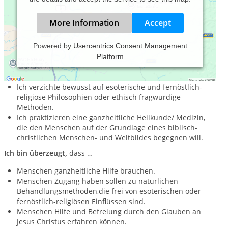
More Information
Accept
Powered by
Usercentrics Consent Management
Platform
Ich biete
fundierte und Evidenzbasiere naturheilkundliche
Therapieverfahren an.
Ich verzichte bewusst auf esoterische und fernöstlich-
religiöse Philosophien oder ethisch fragwürdige
Methoden.
Ich praktizieren eine ganzheitliche Heilkunde/ Medizin,
die den Menschen auf der Grundlage eines biblisch-
christlichen Menschen- und Weltbildes begegnen will.
Ich bin überzeugt,
dass …
Menschen ganzheitliche Hilfe brauchen.
Menschen Zugang haben sollen zu natürlichen
Behandlungsmethoden,die frei von esoterischen oder
fernöstlich-religiösen Einflüssen sind.
Menschen Hilfe und Befreiung durch den Glauben an
Jesus Christus erfahren können.