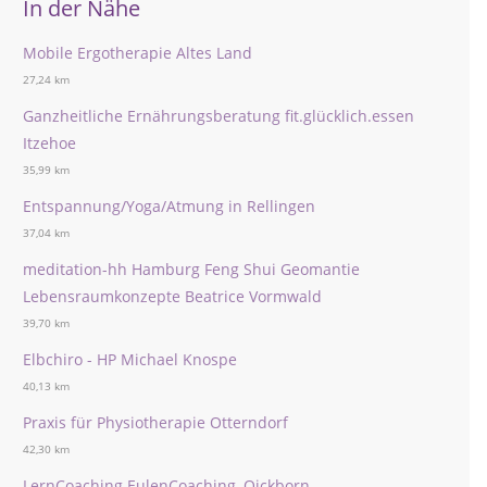
In der Nähe
Mobile Ergotherapie Altes Land
27,24 km
Ganzheitliche Ernährungsberatung fit.glücklich.essen
Itzehoe
35,99 km
Entspannung/Yoga/Atmung in Rellingen
37,04 km
meditation-hh Hamburg Feng Shui Geomantie
Lebensraumkonzepte Beatrice Vormwald
39,70 km
Elbchiro - HP Michael Knospe
40,13 km
Praxis für Physiotherapie Otterndorf
42,30 km
LernCoaching EulenCoaching, Qickborn