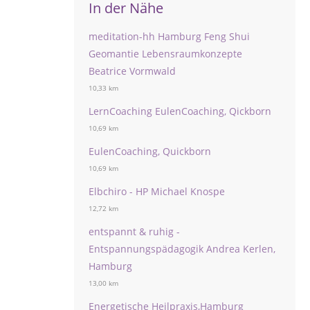
In der Nähe
meditation-hh Hamburg Feng Shui
Geomantie Lebensraumkonzepte
Beatrice Vormwald
10,33 km
LernCoaching EulenCoaching, Qickborn
10,69 km
EulenCoaching, Quickborn
10,69 km
Elbchiro - HP Michael Knospe
12,72 km
entspannt & ruhig -
Entspannungspädagogik Andrea Kerlen,
Hamburg
13,00 km
Energetische Heilpraxis,Hamburg