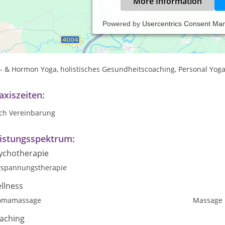
More Information
Powered by
Usercentrics Consent Ma
mung | Entspannung | Achtsamkeit | Yoga | Aroma | Klang | Mas
n- & Hormon Yoga, holistisches Gesundheitscoaching, Personal Yo
axiszeiten:
ch Vereinbarung
istungsspektrum:
ychotherapie
tspannungstherapie
llness
omamassage
Massage
aching