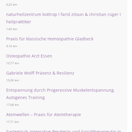
0,25 km
naturheilzentrum bottrop I farid zitoun & christian rüger I
heilpraktiker
1,60 km
Praxis für klassische Homöopathie Gladbeck
9,16 km
Osteopathie Arzt Essen
10,77 km
Gabriele Wolff Präsenz & Resilienz
15,06 km
Entspannung durch Progeressive Muskelentspannung,
Autogenes Training
17,68 km
Atemwellen – Praxis für Atemtherapie
17,71 km
Systemisch-Integrative Beraterin und Sozialtherapeutin in