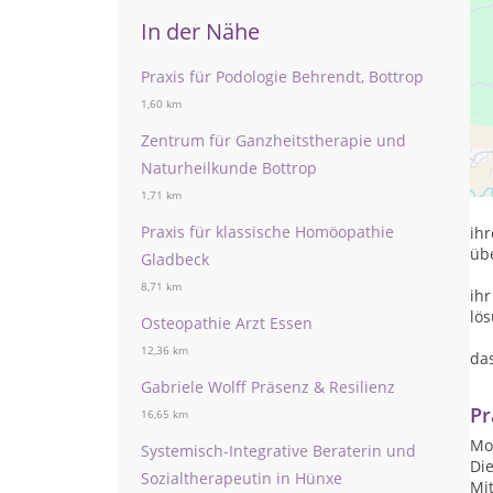
In der Nähe
Praxis für Podologie Behrendt, Bottrop
1,60 km
Zentrum für Ganzheitstherapie und
da
Naturheilkunde Bottrop
ho
1,71 km
Praxis für klassische Homöopathie
ihr
üb
Gladbeck
8,71 km
ih
lö
Osteopathie Arzt Essen
12,36 km
das
Gabriele Wolff Präsenz & Resilienz
Pr
16,65 km
Mon
Systemisch-Integrative Beraterin und
Die
Sozialtherapeutin in Hünxe
Mit