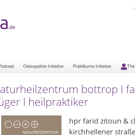
Podcast
Osteopathie-Initiative
Praktikums-Initiative
The
aturheilzentrum bottrop I fa
üger I heilpraktiker
hpr farid zitoun & c
kirchhellener straß