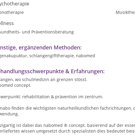
ychotherapie
pnotherapie
Musikthe
llness
sundheits- und Präventionsberatung
nstige, ergänzenden Methoden:
genakupuktur, schlangengifttherapie, nabomed
handlungsschwerpunkte & Erfahrungen:
fangen, wo schulmedizin an grenzen stösst.
bomed concept.
werpunkt: rehabilitation & prävention im zentrum.
 nabo finden die wichtigsten naturheilkundlichen fachrichtungen,
wendung.
zigartig ist dabei das nabomed ® concept. basierend auf der essen
rliefertes wissen umgesetzt durch spezialisten dies bedeutet beisp