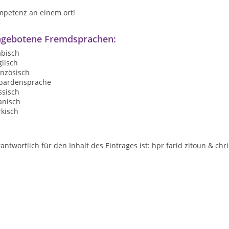
mpetenz an einem ort!
gebotene Fremdsprachen:
abisch
lisch
anzösisch
bärdensprache
ssisch
anisch
rkisch
antwortlich für den Inhalt des Eintrages ist: hpr farid zitoun & chr