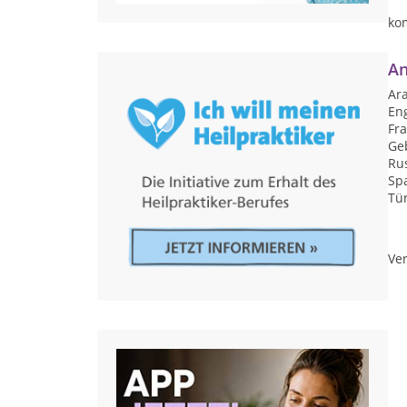
ko
An
Ar
Eng
Fr
Ge
Ru
Sp
Tü
Ver