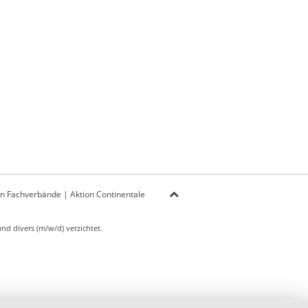
on Fachverbände
|
Aktion Continentale
d divers (m/w/d) verzichtet.