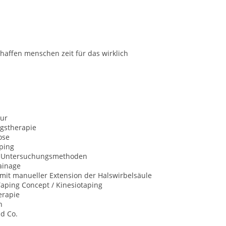
haffen menschen zeit für das wirklich
ur
gstherapie
ose
ping
e Untersuchungsmethoden
ainage
mit manueller Extension der Halswirbelsäule
aping Concept / Kinesiotaping
erapie
n
d Co.