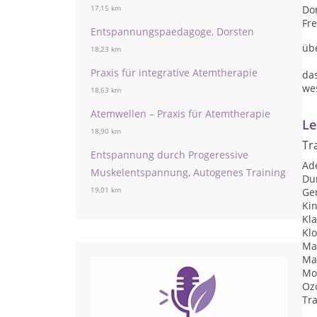
Don
17,15 km
Fre
Entspannungspaedagoge, Dorsten
übe
18,23 km
Praxis für integrative Atemtherapie
da
we
18,63 km
Atemwellen – Praxis für Atemtherapie
Le
18,90 km
Tr
Entspannung durch Progeressive
Ad
Muskelentspannung, Autogenes Training
Du
19,01 km
Ger
Kin
Kl
Kl
Ma
Ma
Mo
Oz
Tra