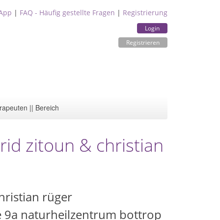
App
|
FAQ - Häufig gestellte Fragen
|
Registrierung
Login
Registrieren
rapeuten || Bereich
rid zitoun & christian
hristian rüger
e 9a naturheilzentrum bottrop