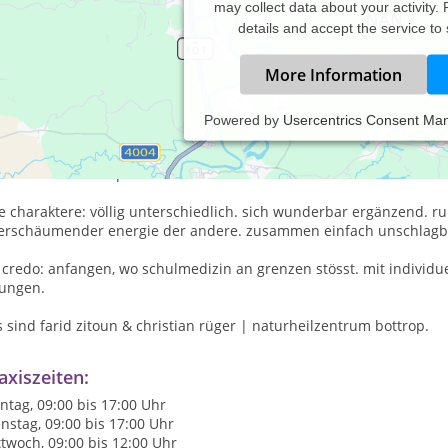
may collect data about your activity.
details and accept the service to
More Information
Powered by
Usercentrics Consent Ma
s geheimnis
he fachlicher kompetenz und ansteckende lebensfreude.
e charaktere: völlig unterschiedlich. sich wunderbar ergänzend. ru
erschäumender energie der andere. zusammen einfach unschlagb
r credo: anfangen, wo schulmedizin an grenzen stösst. mit indivi
sungen.
 sind farid zitoun & christian rüger | naturheilzentrum bottrop.
axiszeiten:
tag, 09:00 bis 17:00 Uhr
nstag, 09:00 bis 17:00 Uhr
twoch, 09:00 bis 12:00 Uhr