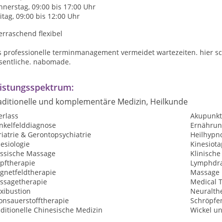
nerstag, 09:00 bis 17:00 Uhr
itag, 09:00 bis 12:00 Uhr
rraschend flexibel
s professionelle terminmanagement vermeidet wartezeiten. hier sc
sentliche. nabomade.
istungsspektrum:
aditionelle und komplementäre Medizin, Heilkunde
erlass
Akupunkt
nkelfelddiagnose
Ernährun
iatrie & Gerontopsychiatrie
Heilhypn
esiologie
Kinesiota
assische Massage
Klinisch
opftherapie
Lymphdr
gnetfeldtherapie
Massage 
ssagetherapie
Medical T
xibustion
Neuralth
onsauerstofftherapie
Schröpfe
ditionelle Chinesische Medizin
Wickel un