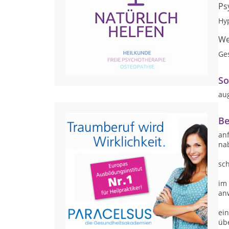
Ps
Hy
We
Ge
So
au
Be
an
na
sch
im
an
ein
übe