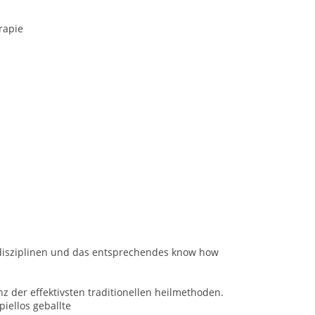
rapie
 disziplinen und das entsprechendes know how
z der effektivsten traditionellen heilmethoden.
iellos geballte