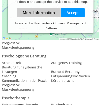
the details and accept the service to see this map.
More Information
Accept
Powered by
Usercentrics Consent Management
Platform
Leistungsspektrum:
Traditionelle und komplementäre Medizin, Heilkunde
Progressive
Muskelentspannung
Psychologische Beratung
Achtsamkeit
Autogenes Training
Beratung für systemische
Lösungen
Burnout-Beratung
Coaching
Entspannungsmethoden
Kommunikation in der Praxis
Körpersprache
Progressive
Muskelentspannung
Psychotherapie
Entspannungstherapie
Psychodrama