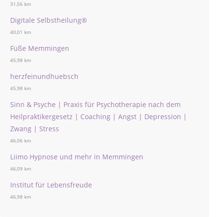
31,56 km
Digitale Selbstheilung®
40,01 km
Füße Memmingen
45,98 km
herzfeinundhuebsch
45,98 km
Sinn & Psyche | Praxis für Psychotherapie nach dem
Heilpraktikergesetz | Coaching | Angst | Depression |
Zwang | Stress
46,06 km
Liimo Hypnose und mehr in Memmingen
46,09 km
Institut für Lebensfreude
46,98 km