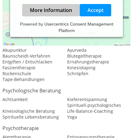
More Information
Accept
Powered by
Usercentrics Consent Management
Platform
Leistungsspektrum:
Traditionelle und komplementäre Medizin, Heilkunde
Akupunktur
Ayurveda
Baunscheidt-Verfahren
Blutegeltherapie
Entgiften / Entschlacken
Ernährungstherapie
Faszientherapie
Kinesiotaping
Rückenschule
Schröpfen
Tape-Behandlungen
Psychologische Beratung
Achtsamkeit
Kieferentspannung
Spirituell-psychologisches
Kinesiologische Beratung
Life-Balance-Coaching
Spirituelle Lebensberatung
Yoga
Psychotherapie
Atemtherapie
Entspannungstherapie