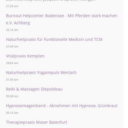
21,29 km
Burnout Helpcenter Bodensee - Mit Pferden stark machen
e.V. Achberg
25,16 km
Naturheilpraxis für Funktionelle Medizin und TCM
27,49 km
Vitalpraxis Kempten
29,66 km
Naturheilpraxis Yogaimpuls Wertach
31,56 km
Reiki & Massagen Diepoldsau
35,08 km
Hypnosemagenband - Abnehmen mit Hypnose, Grünkraut
36,16 km
Therapiepraxis Moser Baienfurt